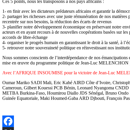
Ces 5 points, nous les transposons à nos pays africains :
1- en finir avec les dictateurs prédateurs africains et garantir la démocr
2- partager les richesses avec une juste rémunération de nos matières 
recentrée sur nos besoins, la réduction des écarts de revenus
3- planifier notre développement économique en préservant notre enviro
acteurs et en ayant recours à de nouvelles coopérations basées sur les 
accords de libre-échange
4- organiser le progrès humain en garantissant le droit à la santé, à l’é
5- retrouver notre souveraineté politique en réinvestissant nos institut
Nous sommes conscients de l’interdépendance de nos émancipations et
mise en œuvre du programme politique de Jean-Luc MELENCHON peut 
Avec l’AFRIQUE INSOUMISE pour la victoire de Jean-Luc MELENCH
Oumar Mariko SADI Mali, Eric Kahé AIRD Côte d’Ivoire, Chris
Cameroun, Gilbert Kouessi PCB Bénin, Leonard Nyangoma CNDD B
METBA Burkina-Faso, Houmirou Diallo JDS Sénégal, Bruno Ondo
Guinée Equatoriale, Maki Houmed-Gaba ARD Djbouti, Françoi