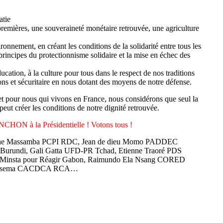
atie
premières, une souveraineté monétaire retrouvée, une agriculture
nnement, en créant les conditions de la solidarité entre tous les
principes du protectionnisme solidaire et la mise en échec des
ducation, à la culture pour tous dans le respect de nos traditions
ions et sécuritaire en nous dotant des moyens de notre défense.
 pour nous qui vivons en France, nous considérons que seul la
créer les conditions de notre dignité retrouvée.
ON à la Présidentielle ! Votons tous !
tophe Massamba PCPI RDC, Jean de dieu Momo PADDEC
urundi, Gali Gatta UFD-PR Tchad, Etienne Traoré PDS
 Minsta pour Réagir Gabon, Raimundo Ela Nsang CORED
s Passema CACDCA RCA…