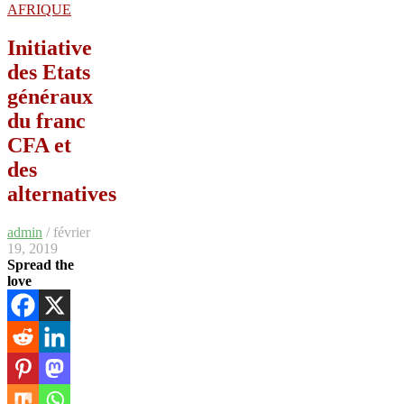
AFRIQUE
Initiative
des Etats
généraux
du franc
CFA et
des
alternatives
admin
/ février
19, 2019
Spread the
love