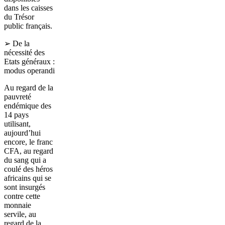
dans les caisses
du Trésor
public français.
➢ De la
nécessité des
Etats généraux :
modus operandi
Au regard de la
pauvreté
endémique des
14 pays
utilisant,
aujourd’hui
encore, le franc
CFA, au regard
du sang qui a
coulé des héros
africains qui se
sont insurgés
contre cette
monnaie
servile, au
regard de la