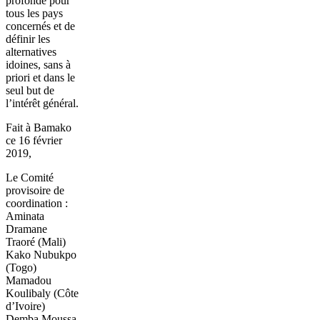
profonde pour
tous les pays
concernés et de
définir les
alternatives
idoines, sans à
priori et dans le
seul but de
l’intérêt général.
Fait à Bamako
ce 16 février
2019,
Le Comité
provisoire de
coordination :
Aminata
Dramane
Traoré (Mali)
Kako Nubukpo
(Togo)
Mamadou
Koulibaly (Côte
d’Ivoire)
Demba Moussa