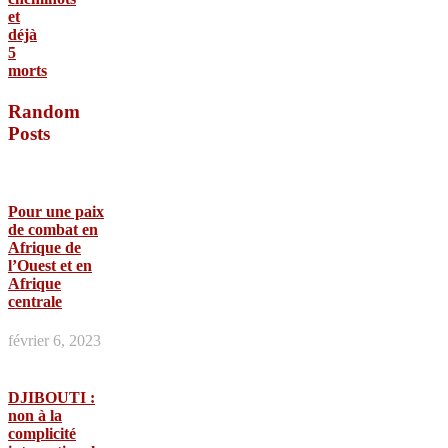
et
déjà
5
morts
Random
Posts
Pour une paix
de combat en
Afrique de
l’Ouest et en
Afrique
centrale
février 6, 2023
DJIBOUTI :
non à la
complicité