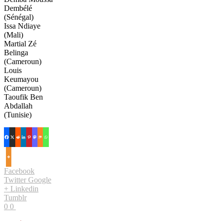
Dembélé
(Sénégal)
Issa Ndiaye
(Mali)
Martial Zé
Belinga
(Cameroun)
Louis
Keumayou
(Cameroun)
Taoufik Ben
Abdallah
(Tunisie)
Facebook
Twitter
Google
+
Linkedin
Tumblr
0
0