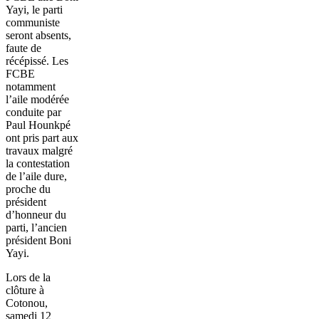
Yayi, le parti
communiste
seront absents,
faute de
récépissé. Les
FCBE
notamment
l’aile modérée
conduite par
Paul Hounkpé
ont pris part aux
travaux malgré
la contestation
de l’aile dure,
proche du
président
d’honneur du
parti, l’ancien
président Boni
Yayi.
Lors de la
clôture à
Cotonou,
samedi 12