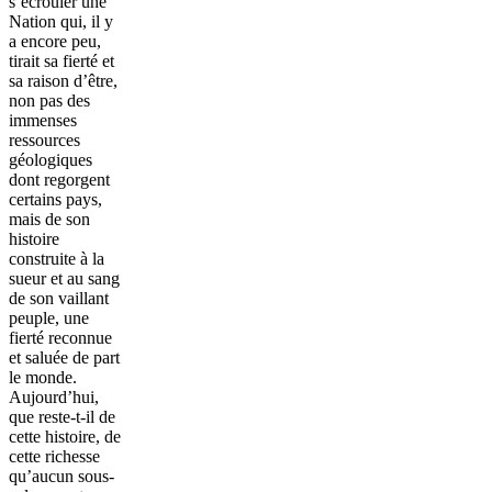
s’écrouler une
Nation qui, il y
a encore peu,
tirait sa fierté et
sa raison d’être,
non pas des
immenses
ressources
géologiques
dont regorgent
certains pays,
mais de son
histoire
construite à la
sueur et au sang
de son vaillant
peuple, une
fierté reconnue
et saluée de part
le monde.
Aujourd’hui,
que reste-t-il de
cette histoire, de
cette richesse
qu’aucun sous-