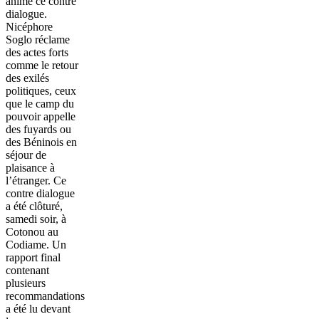
animé ce contre
dialogue.
Nicéphore
Soglo réclame
des actes forts
comme le retour
des exilés
politiques, ceux
que le camp du
pouvoir appelle
des fuyards ou
des Béninois en
séjour de
plaisance à
l’étranger. Ce
contre dialogue
a été clôturé,
samedi soir, à
Cotonou au
Codiame. Un
rapport final
contenant
plusieurs
recommandations
a été lu devant