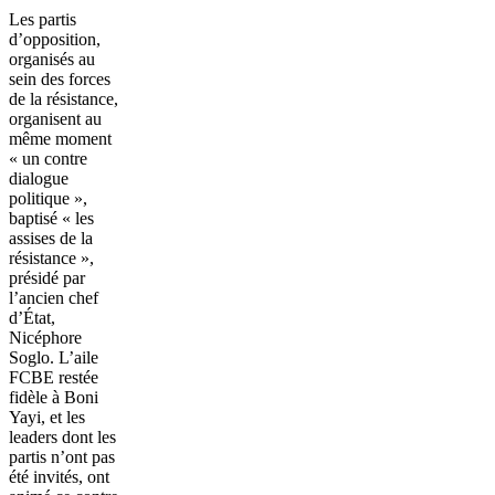
Les partis
d’opposition,
organisés au
sein des forces
de la résistance,
organisent au
même moment
« un contre
dialogue
politique »,
baptisé « les
assises de la
résistance »,
présidé par
l’ancien chef
d’État,
Nicéphore
Soglo. L’aile
FCBE restée
fidèle à Boni
Yayi, et les
leaders dont les
partis n’ont pas
été invités, ont