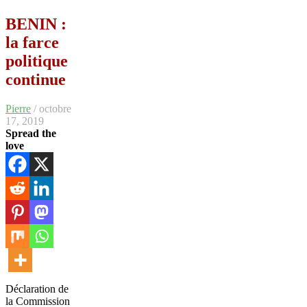
BENIN :
la farce
politique
continue
Pierre
/ octobre
17, 2019
Spread the
love
Déclaration de
la Commission