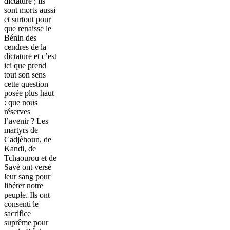
dictature ; ils
sont morts aussi
et surtout pour
que renaisse le
Bénin des
cendres de la
dictature et c’est
ici que prend
tout son sens
cette question
posée plus haut
: que nous
réserves
l’avenir ? Les
martyrs de
Cadjèhoun, de
Kandi, de
Tchaourou et de
Savè ont versé
leur sang pour
libérer notre
peuple. Ils ont
consenti le
sacrifice
suprême pour