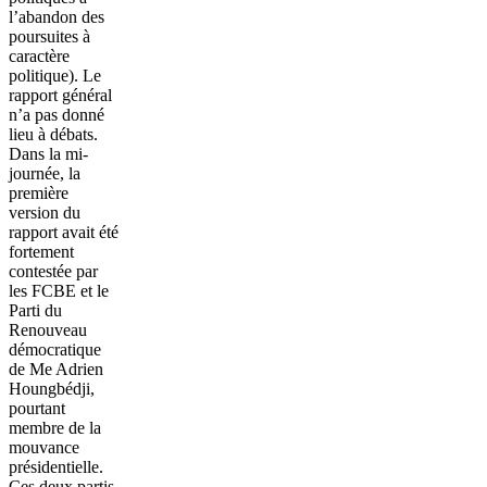
l’abandon des
poursuites à
caractère
politique). Le
rapport général
n’a pas donné
lieu à débats.
Dans la mi-
journée, la
première
version du
rapport avait été
fortement
contestée par
les FCBE et le
Parti du
Renouveau
démocratique
de Me Adrien
Houngbédji,
pourtant
membre de la
mouvance
présidentielle.
Ces deux partis